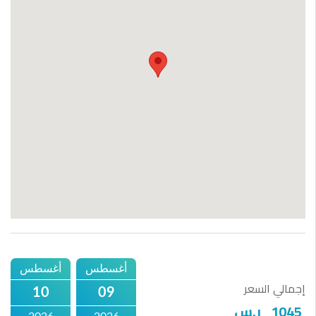
أغسطس
أغسطس
إجمالي السعر
10
09
1045
ر.س