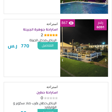
‹
›
رقم
867
استراحة
6091
استراحة جوهرة الجبيلة
2
الرياض،مدخل الجبيلة
770
ر.س
التفاصيل
‹
›
‹
›
رقم
593
استراحة
6080
استراحة حطين
0
الرياض،حطين بقرب صاد سكوير و
البوليفارد