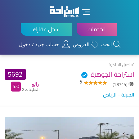
×
الخدمات
سجل عقارك
ابحث
العروض
حساب جديد / دخول
تفاصيل الملكية
استراحة الجوهرة
5692
5
(18744)
رائع
5.0
2 التعليقات
الجبيلة - الرياض