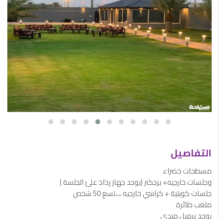
التفاصيل
مسطحات خضراء
وجلسات خارجيه+ برجكتر (يوجد جهاز رذاذ علئ الجلسة )
جلسات كويتية + كراسي خارجيه ،،،،تسع 50 شخص
ملعب طائرة
يوجد برميل مندي