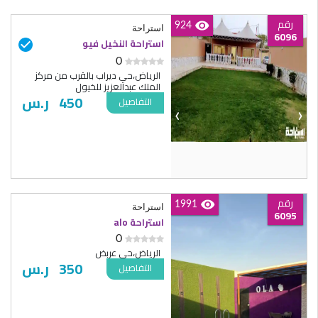
رقم
924
استراحة
6096
استراحة النخيل فيو
0
الرياض،حي ديراب بالقرب من مركز
الملك عبدالعزيز للخيول
450
ر.س
التفاصيل
‹
›
رقم
1991
استراحة
6095
استراحة ola
0
الرياض،حي عربض
350
ر.س
التفاصيل