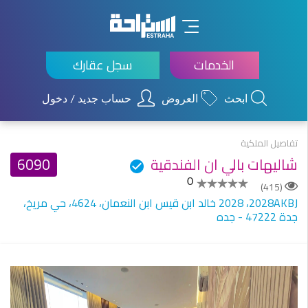
×
الخدمات
سجل عقارك
ابحث
العروض
حساب جديد / دخول
تفاصيل الملكية
شاليهات بالي ان الفندقية
6090
0
(415)
JBKA8202، 8202 خالد ابن قيس ابن النعمان، 4264، حي مريخ،
جدة 22274 - جده