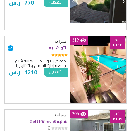
‹
›
770
ر.س
التفاصيل
رقم
319
استراحة
6110
انتو شاليه
1
جده،حي النور، ابحر الشمالية شارع
جامعة إدارة الاعمال والتكنلوجيا
1210
ر.س
التفاصيل
‹
›
رقم
206
استراحة
6109
شاليه Silver Whitte 2
0