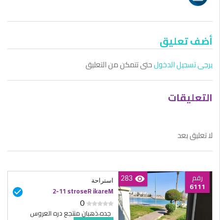
أضف تعليق
يرجى تسجيل الدخول
حتى تتمكن من التعليق
التعليقات
لا تعليق بعد
رقم
283
استراحة
6111
Meraki Resorts 11-2
0
جده،ذهبان منتجع دره العروس