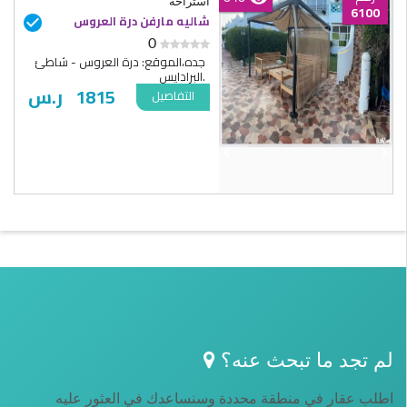
استراحة
6100
شاليه مارفن درة العروس
0
جده،الموقع: درة العروس - شاطئ
البرادايس.
1815
ر.س
التفاصيل
‹
›
لم تجد ما تبحث عنه؟
اطلب عقار في منطقة محددة وسنساعدك في العثور عليه