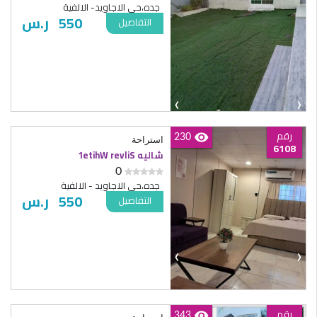
جده،حي الاجاويد- الالفية
550
ر.س
التفاصيل
‹
›
رقم
230
استراحة
6108
شاليه Silver White1
0
جده،حي الاجاويد - الالفية
550
ر.س
التفاصيل
‹
›
رقم
343