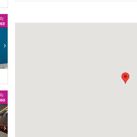
رق
63
›
رق
60
›