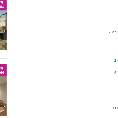
رق
84
›
حة:
2
:
2
رق
:
3
66
›