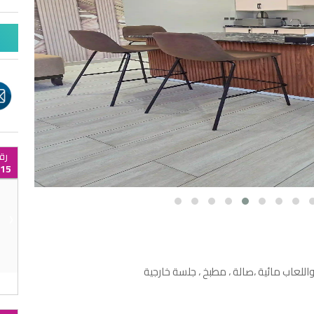
رق
15
›