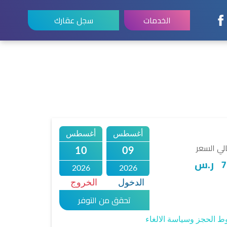
الخدمات
سجل عقارك
أغسطس
أغسطس
لي السعر
10
09
7
ر.س
2026
2026
الدخول
الخروج
تحقق من التوفر
 الحجز وسياسة الالغاء