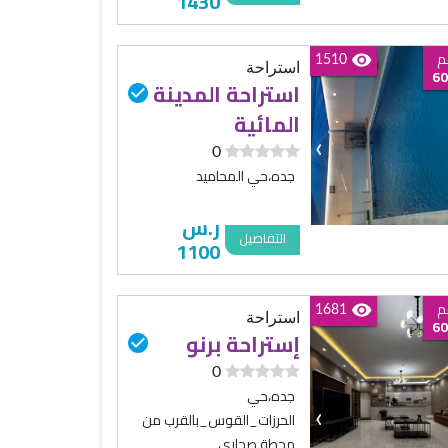
1430
م
1510
استراحة
60
استراحة المدينة
المائية
‹
0
جده،حي المحاميد
ر.س
التفاصيل
1100
م
1681
استراحة
60
إستراحة برنو
0
جده،حي
‹
الحرزات_القوس_بالقرب من
محطة صحاري