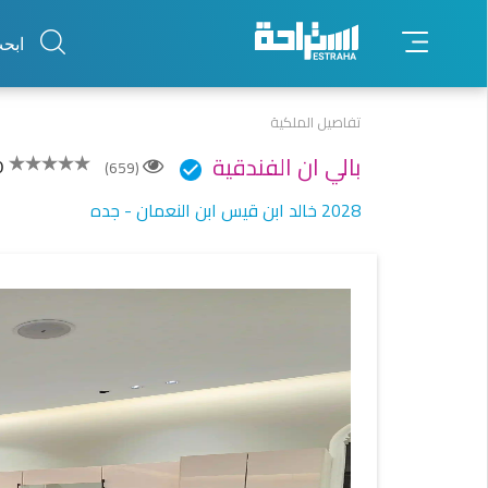
×
ابح
تفاصيل الملكية
بالي ان الفندقية
(659)
0
8202 خالد ابن قيس ابن النعمان - جده