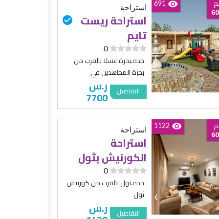
م
691
استراحة
60
استراحة ريست
تايم
0
‹
جده،بحرة عسلا بالقرب من
بحرة المجاهدين في
ر.س
التفاصيل
7700
م
1122
استراحة
60
استراحة
الكورنيش بثول
0
جده،ثول بالقرب من كورنيش
ثول
‹
ر.س
التفاصيل