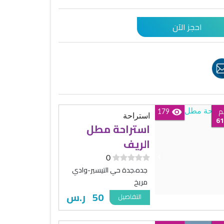
احجز الآن
م
179
استراحة
61
استراحة مطل
الريف
‹
0
جده،جدة حي التيسير-وادي
مريخ
50
ر.س
التفاصيل