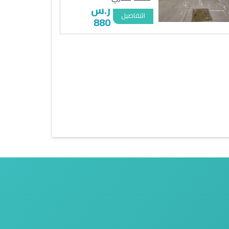
ر.س
التفاصيل
880