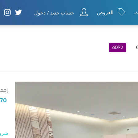
ث
العروض
حساب جديد / دخول
6092
إجما
70
شروط